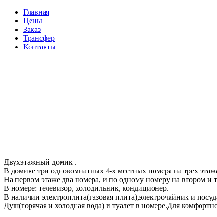
Главная
Цены
Заказ
Трансфер
Контакты
Двухэтажный домик .
В домике три однокомнатных 4-х местных номера на трех этаж
На первом этаже два номера, и по одному номеру на втором и т
В номере: телевизор, холодильник, кондиционер.
В наличии электроплита(газовая плита),электрочайник и посу
Душ(горячая и холодная вода) и туалет в номере.Для комфортно