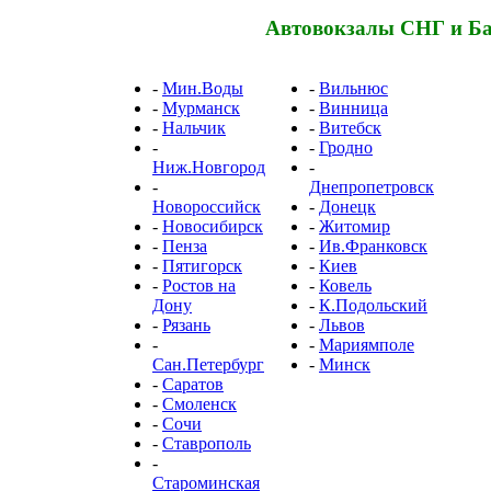
Автовокзалы СНГ и Б
-
Мин.Воды
-
Вильнюс
-
Мурманск
-
Винница
-
Нальчик
-
Витебск
-
-
Гродно
Ниж.Новгород
-
-
Днепропетровск
Новороссийск
-
Донецк
-
Новосибирск
-
Житомир
-
Пенза
-
Ив.Франковск
-
Пятигорск
-
Киев
-
Ростов на
-
Ковель
Дону
-
К.Подольский
-
Рязань
-
Львов
-
-
Мариямполе
Сан.Петербург
-
Минск
-
Саратов
-
Смоленск
-
Сочи
-
Ставрополь
-
Староминская