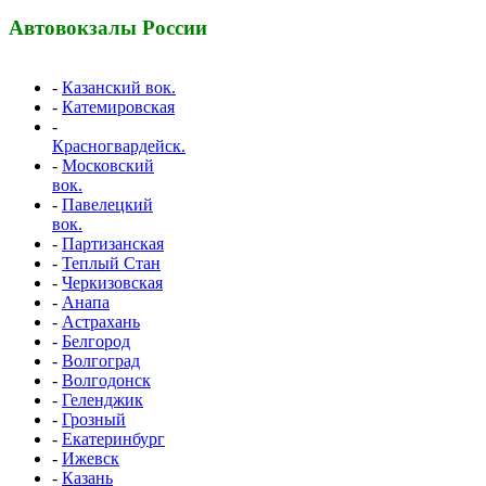
Автовокзалы России
-
Казанский вок.
-
Катемировская
-
Красногвардейск.
-
Московский
вок.
-
Павелецкий
вок.
-
Партизанская
-
Теплый Стан
-
Черкизовская
-
Анапа
-
Астрахань
-
Белгород
-
Волгоград
-
Волгодонск
-
Геленджик
-
Грозный
-
Екатеринбург
-
Ижевск
-
Казань