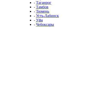
-
Таганрог
-
Тамбов
-
Тюмень
-
Усть-Лабинск
-
Уфа
-
Чебоксары