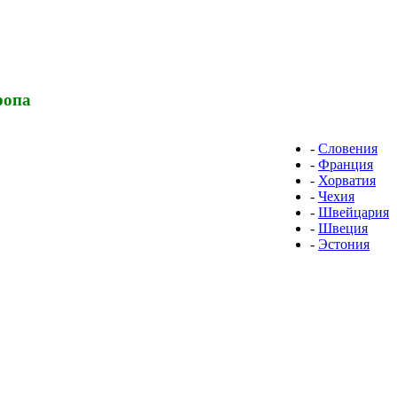
ропа
-
Словения
-
Франция
-
Хорватия
-
Чехия
-
Швейцария
-
Швеция
-
Эстония